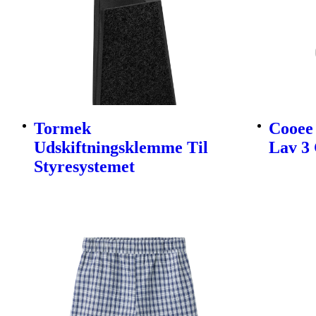
Tormek
Cooee 
Udskiftningsklemme Til
Lav 3 
Styresystemet