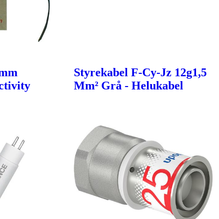
6mm
Styrekabel F-Cy-Jz 12g1,5
tivity
Mm² Grå - Helukabel