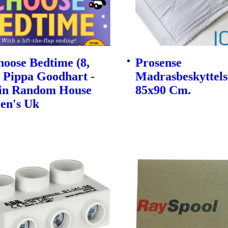
oose Bedtime (8,
Prosense
| Pippa Goodhart -
Madrasbeskyttels
in Random House
85x90 Cm.
en's Uk