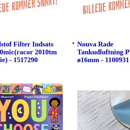
tof Filter Indsats
Nouva Rade
30mic(racor 2010tm
Tankudluftning P
ie) - 1517290
ø16mm - 1100931