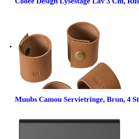
Cooee Design Lysestage Lav 3 Cm, Rust
Muubs Camou Servietringe, Brun, 4 St