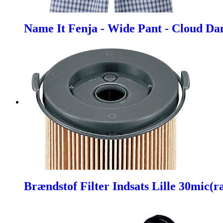
Name It Fenja - Wide Pant - Cloud Da
Brændstof Filter Indsats Lille 30mic(r