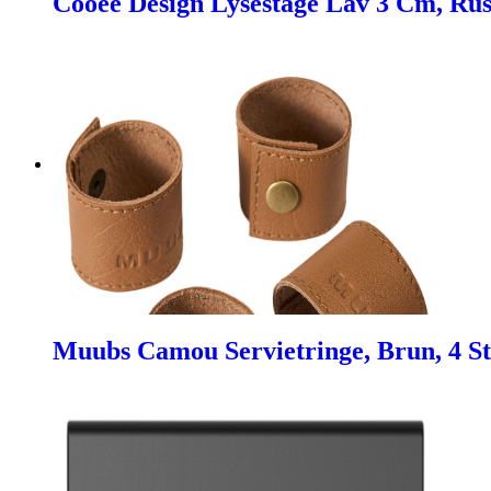
Cooee Design Lysestage Lav 3 Cm, Rust
Muubs Camou Servietringe, Brun, 4 St