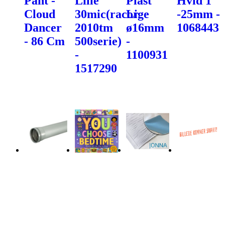
Pant -
Lille
Plast
Hvid 1"
Cloud
30mic(racor
Lige
-25mm -
Dancer
2010tm
ø16mm
1068443
- 86 Cm
500serie)
-
-
1100931
1517290