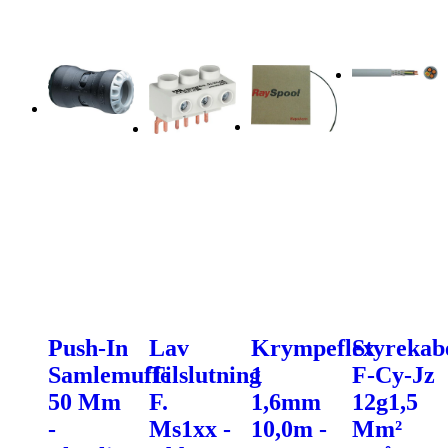
Push-In
Lav
Krympeflex
Styrekab
Samlemuffe
Tilslutning
1
F-Cy-Jz
50 Mm
F.
1,6mm
12g1,5
-
Ms1xx -
10,0m -
Mm²