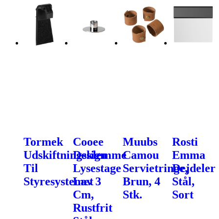
Tormek
Cooee
Muubs
Rosti
Udskiftningsklemme
Design
Camou
Emma
Til
Lysestage
Servietringe,
Dejdeler
Styresystemet
Lav 3
Brun, 4
Stål,
Cm,
Stk.
Sort
Rustfrit