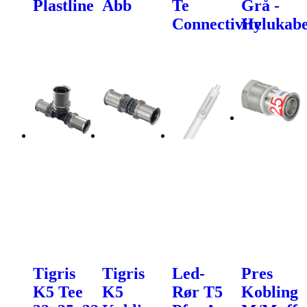
Plastline
Abb
Te
Grå -
Connectivity
Helukabe
Tigris
Tigris
Led-
Pres
K5 Tee
K5
Rør T5
Kobling