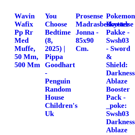
Wavin
You
Prosense
Pokemon
Wafix
Choose
Madrasbeskyttelse
Booster
Pp Rr
Bedtime
Jonna -
Pakke -
Med
(8,
85x90
Swsh03
Muffe,
2025) |
Cm.
- Sword
50 Mm,
Pippa
&
500 Mm
Goodhart
Shield:
-
Darkness
Penguin
Ablaze
Random
Booster
House
Pack -
Children's
_poke:
Uk
Swsh03
Darkness
Ablaze