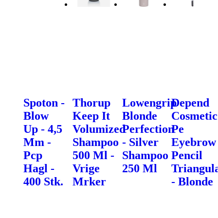
Spoton -
Thorup
Lowengrip
Depend
Blow
Keep It
Blonde
Cosmetic
Up - 4,5
Volumized
Perfection
Pe
Mm -
Shampoo
- Silver
Eyebrow
Pcp
500 Ml -
Shampoo
Pencil
Hagl -
Vrige
250 Ml
Triangul
400 Stk.
Mrker
- Blonde