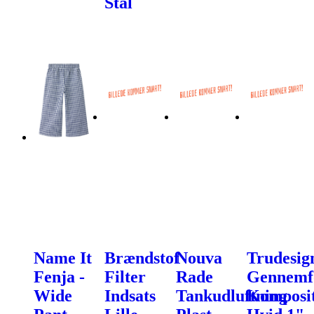
Stål
Name It
Brændstof
Nouva
Trudesig
Fenja -
Filter
Rade
Gennemf
Wide
Indsats
Tankudluftning
Komposi