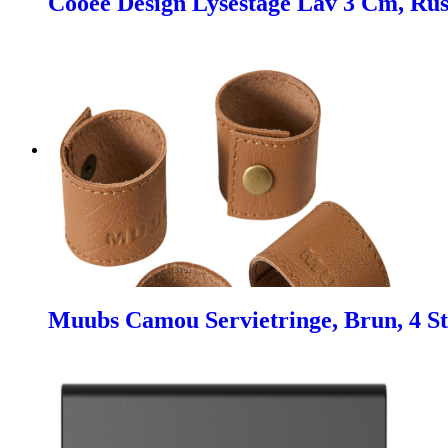
Cooee Design Lysestage Lav 3 Cm, Rust
Muubs Camou Servietringe, Brun, 4 St