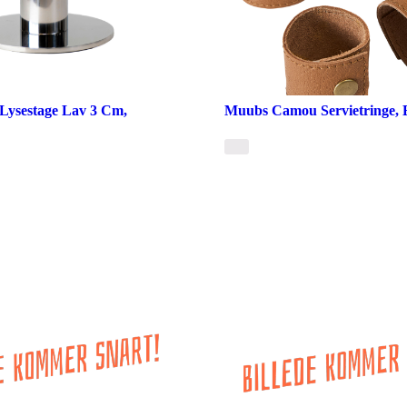
Lysestage Lav 3 Cm,
Muubs Camou Servietringe, B