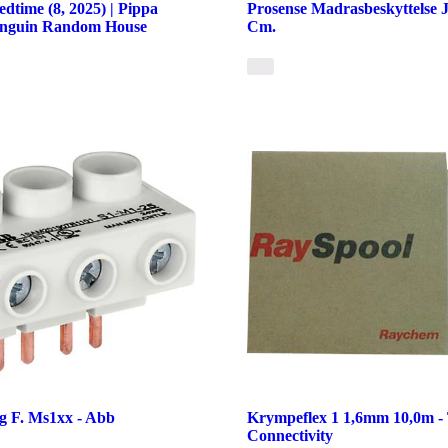
dtime (8, 2025) | Pippa
Prosense Madrasbeskyttelse 
enguin Random House
Cm.
ng F. Ms1xx - Abb
Krympeflex 1 1,6mm 10,0m -
Connectivity