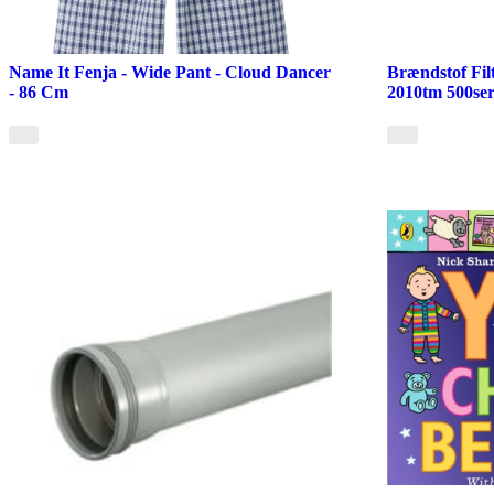
Name It Fenja - Wide Pant - Cloud Dancer
Brændstof Filt
- 86 Cm
2010tm 500ser