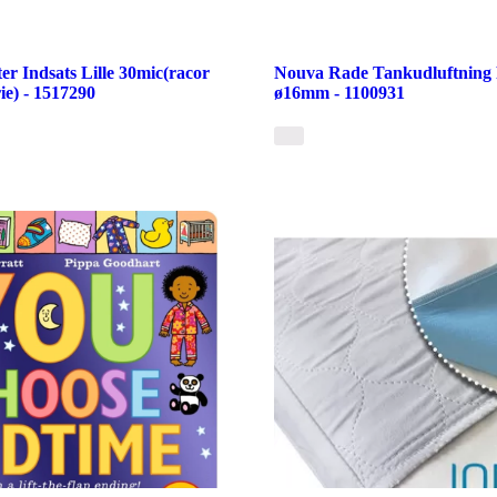
er Indsats Lille 30mic(racor
Nouva Rade Tankudluftning P
ie) - 1517290
ø16mm - 1100931