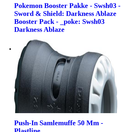
Pokemon Booster Pakke - Swsh03 -
Sword & Shield: Darkness Ablaze
Booster Pack - _poke: Swsh03
Darkness Ablaze
Push-In Samlemuffe 50 Mm -
Plastline