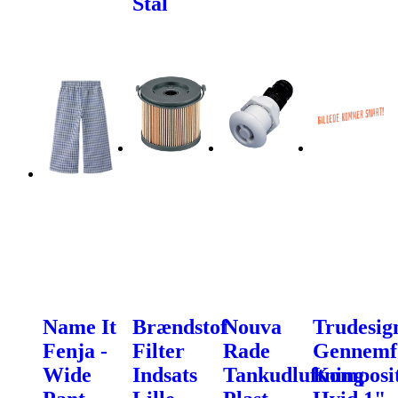
Stål
Name It
Brændstof
Nouva
Trudesig
Fenja -
Filter
Rade
Gennemf
Wide
Indsats
Tankudluftning
Komposi