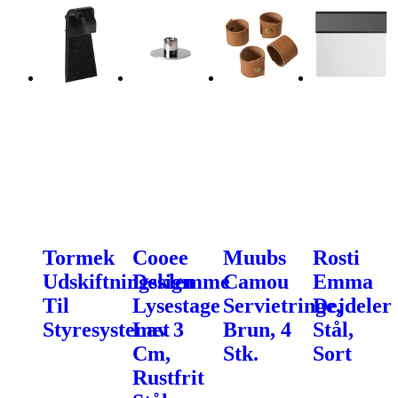
Tormek
Cooee
Muubs
Rosti
Udskiftningsklemme
Design
Camou
Emma
Til
Lysestage
Servietringe,
Dejdeler
Styresystemet
Lav 3
Brun, 4
Stål,
Cm,
Stk.
Sort
Rustfrit