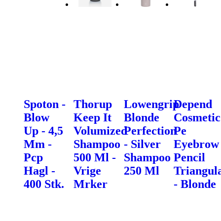
Spoton -
Thorup
Lowengrip
Depend
Blow
Keep It
Blonde
Cosmetic
Up - 4,5
Volumized
Perfection
Pe
Mm -
Shampoo
- Silver
Eyebrow
Pcp
500 Ml -
Shampoo
Pencil
Hagl -
Vrige
250 Ml
Triangul
400 Stk.
Mrker
- Blonde