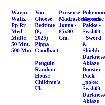
Wavin
You
Prosense
Pokemon
Wafix
Choose
Madrasbeskyttelse
Booster
Pp Rr
Bedtime
Jonna -
Pakke -
Med
(8,
85x90
Swsh03
Muffe,
2025) |
Cm.
- Sword
50 Mm,
Pippa
&
500 Mm
Goodhart
Shield:
-
Darkness
Penguin
Ablaze
Random
Booster
House
Pack -
Children's
_poke:
Uk
Swsh03
Darkness
Ablaze