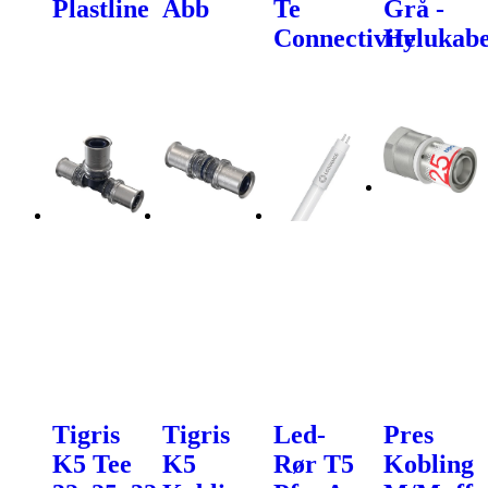
Plastline
Abb
Te
Grå -
Connectivity
Helukabe
Tigris
Tigris
Led-
Pres
K5 Tee
K5
Rør T5
Kobling