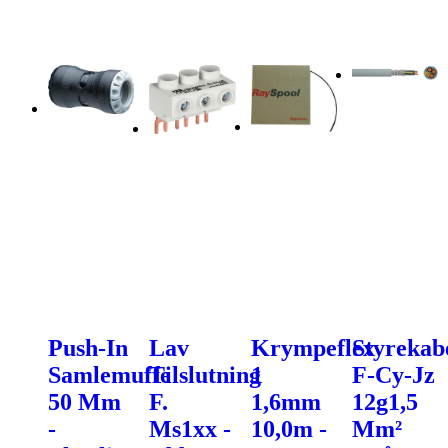
Push-In
Lav
Krympeflex
Styrekab
Samlemuffe
Tilslutning
1
F-Cy-Jz
50 Mm
F.
1,6mm
12g1,5
-
Ms1xx -
10,0m -
Mm²