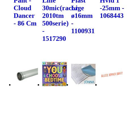
Pant -
Lille
Plast
Hvid 1"
Cloud
30mic(racor
Lige
-25mm -
Dancer
2010tm
ø16mm
1068443
- 86 Cm
500serie)
-
-
1100931
1517290