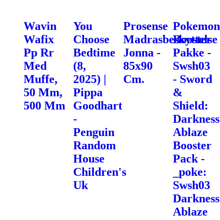
Wavin
You
Prosense
Pokemon
Wafix
Choose
Madrasbeskyttelse
Booster
Pp Rr
Bedtime
Jonna -
Pakke -
Med
(8,
85x90
Swsh03
Muffe,
2025) |
Cm.
- Sword
50 Mm,
Pippa
&
500 Mm
Goodhart
Shield:
-
Darkness
Penguin
Ablaze
Random
Booster
House
Pack -
Children's
_poke:
Uk
Swsh03
Darkness
Ablaze