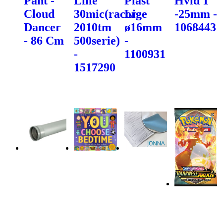
Pant -
Lille
Plast
Hvid 1"
Cloud
30mic(racor
Lige
-25mm -
Dancer
2010tm
ø16mm
1068443
- 86 Cm
500serie)
-
-
1100931
1517290