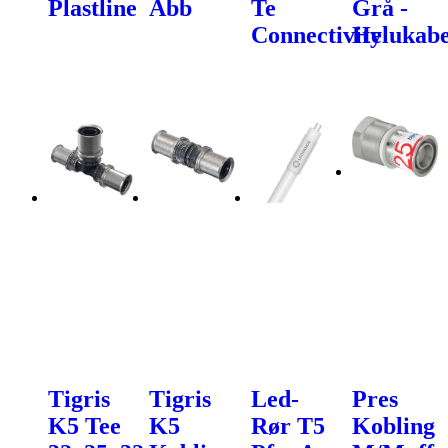
Plastline
Abb
Te
Grå -
Connectivity
Helukabe
Tigris
Tigris
Led-
Pres
K5 Tee
K5
Rør T5
Kobling