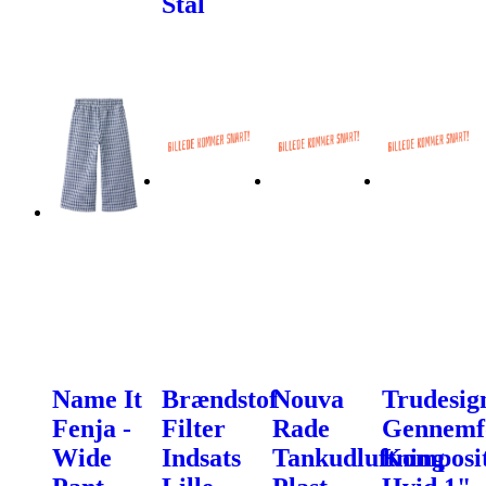
Stål
Name It
Brændstof
Nouva
Trudesig
Fenja -
Filter
Rade
Gennemf
Wide
Indsats
Tankudluftning
Komposi