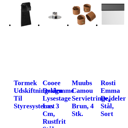
Tormek
Cooee
Muubs
Rosti
Udskiftningsklemme
Design
Camou
Emma
Til
Lysestage
Servietringe,
Dejdeler
Styresystemet
Lav 3
Brun, 4
Stål,
Cm,
Stk.
Sort
Rustfrit