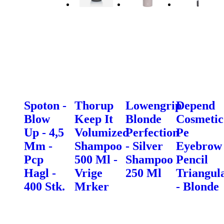
Spoton -
Thorup
Lowengrip
Depend
Blow
Keep It
Blonde
Cosmetic
Up - 4,5
Volumized
Perfection
Pe
Mm -
Shampoo
- Silver
Eyebrow
Pcp
500 Ml -
Shampoo
Pencil
Hagl -
Vrige
250 Ml
Triangul
400 Stk.
Mrker
- Blonde