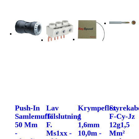
Push-In
Lav
Krympeflex
Styrekab
Samlemuffe
Tilslutning
1
F-Cy-Jz
50 Mm
F.
1,6mm
12g1,5
-
Ms1xx -
10,0m -
Mm²