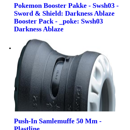
Pokemon Booster Pakke - Swsh03 -
Sword & Shield: Darkness Ablaze
Booster Pack - _poke: Swsh03
Darkness Ablaze
Push-In Samlemuffe 50 Mm -
Plastline