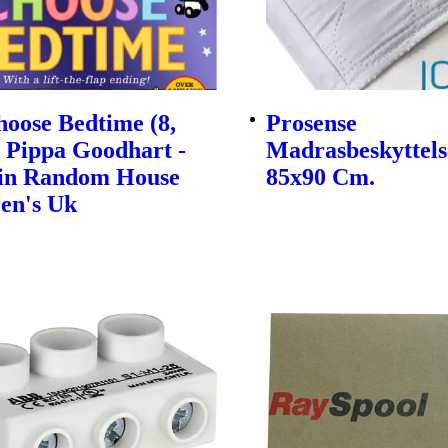
oose Bedtime (8,
Prosense
| Pippa Goodhart -
Madrasbeskyttels
in Random House
85x90 Cm.
en's Uk