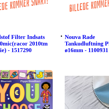
tof Filter Indsats
Nouva Rade
30mic(racor 2010tm
Tankudluftning P
ie) - 1517290
ø16mm - 1100931