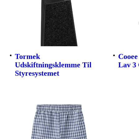
Tormek
Cooee 
Udskiftningsklemme Til
Lav 3 
Styresystemet