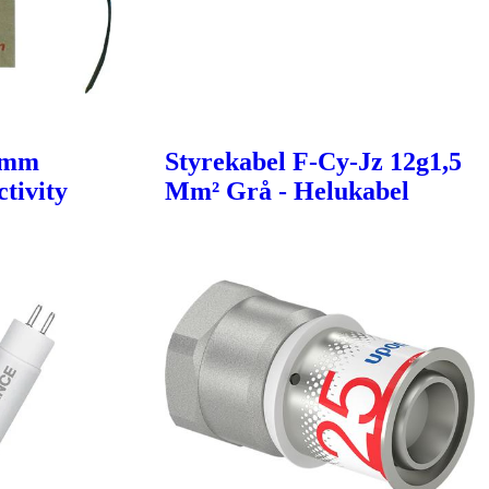
6mm
Styrekabel F-Cy-Jz 12g1,5
tivity
Mm² Grå - Helukabel