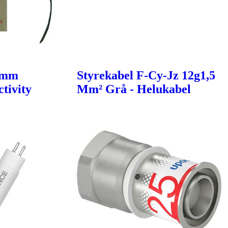
6mm
Styrekabel F-Cy-Jz 12g1,5
tivity
Mm² Grå - Helukabel