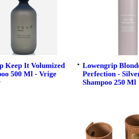
p Keep It Volumized
Lowengrip Blond
oo 500 Ml - Vrige
Perfection - Silve
r
Shampoo 250 Ml