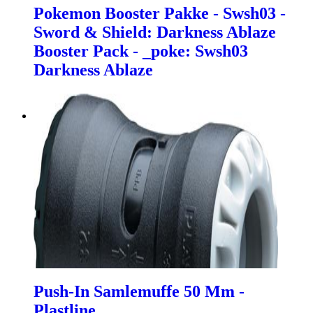
Pokemon Booster Pakke - Swsh03 -
Sword & Shield: Darkness Ablaze
Booster Pack - _poke: Swsh03
Darkness Ablaze
Push-In Samlemuffe 50 Mm -
Plastline