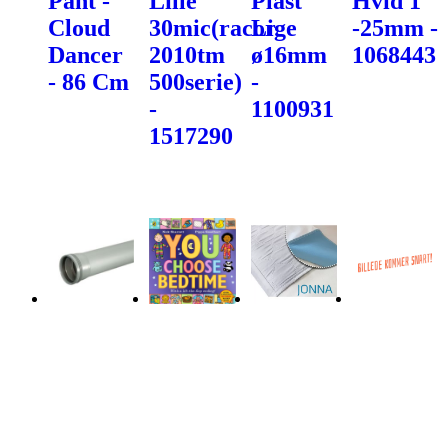
Pant -
Lille
Plast
Hvid 1"
Cloud
30mic(racor
Lige
-25mm -
Dancer
2010tm
ø16mm
1068443
- 86 Cm
500serie)
-
-
1100931
1517290