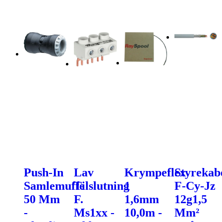
Push-In
Lav
Krympeflex
Styrekab
Samlemuffe
Tilslutning
1
F-Cy-Jz
50 Mm
F.
1,6mm
12g1,5
-
Ms1xx -
10,0m -
Mm²