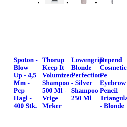
Spoton -
Thorup
Lowengrip
Depend
Blow
Keep It
Blonde
Cosmetic
Up - 4,5
Volumized
Perfection
Pe
Mm -
Shampoo
- Silver
Eyebrow
Pcp
500 Ml -
Shampoo
Pencil
Hagl -
Vrige
250 Ml
Triangul
400 Stk.
Mrker
- Blonde