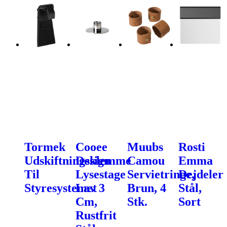
Tormek
Cooee
Muubs
Rosti
Udskiftningsklemme
Design
Camou
Emma
Til
Lysestage
Servietringe,
Dejdeler
Styresystemet
Lav 3
Brun, 4
Stål,
Cm,
Stk.
Sort
Rustfrit