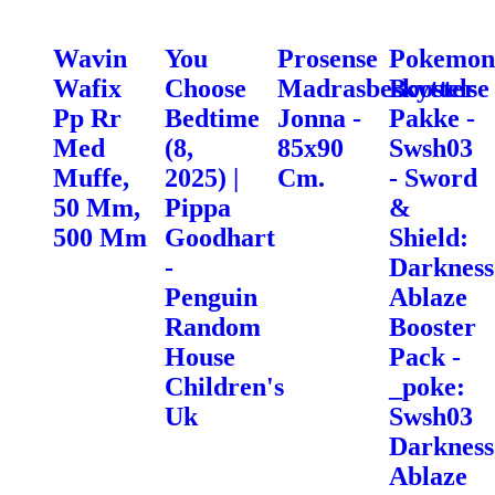
Wavin
You
Prosense
Pokemon
Wafix
Choose
Madrasbeskyttelse
Booster
Pp Rr
Bedtime
Jonna -
Pakke -
Med
(8,
85x90
Swsh03
Muffe,
2025) |
Cm.
- Sword
50 Mm,
Pippa
&
500 Mm
Goodhart
Shield:
-
Darkness
Penguin
Ablaze
Random
Booster
House
Pack -
Children's
_poke:
Uk
Swsh03
Darkness
Ablaze