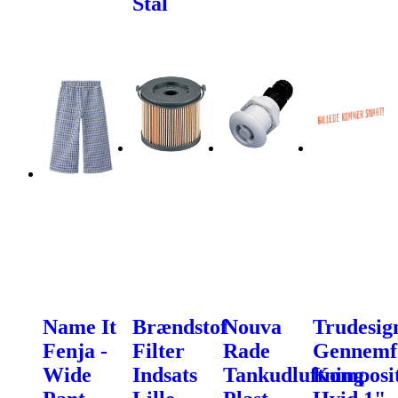
Stål
Name It
Brændstof
Nouva
Trudesig
Fenja -
Filter
Rade
Gennemf
Wide
Indsats
Tankudluftning
Komposi