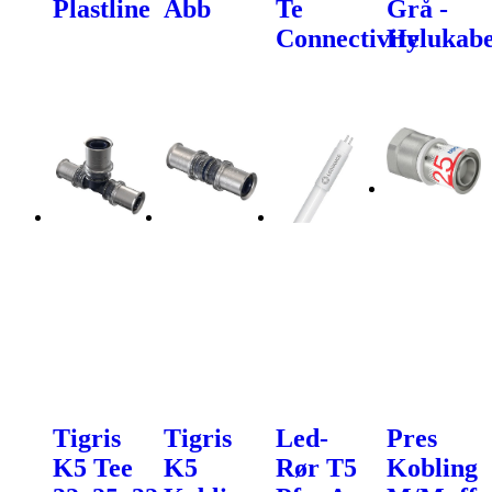
Plastline
Abb
Te
Grå -
Connectivity
Helukabe
Tigris
Tigris
Led-
Pres
K5 Tee
K5
Rør T5
Kobling