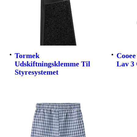
Tormek
Cooee 
Udskiftningsklemme Til
Lav 3 
Styresystemet