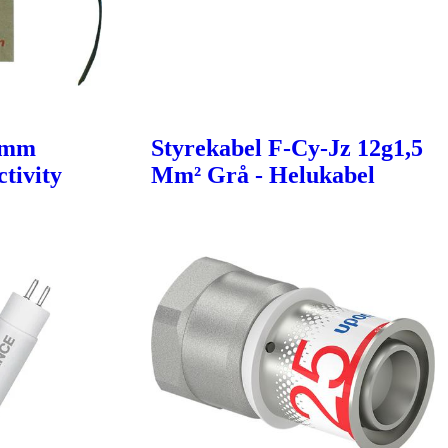
6mm
Styrekabel F-Cy-Jz 12g1,5
tivity
Mm² Grå - Helukabel