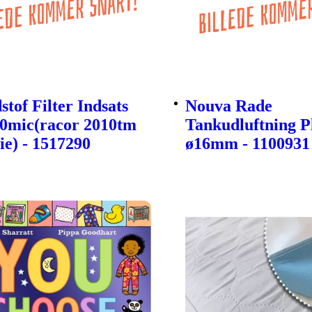
tof Filter Indsats
Nouva Rade
30mic(racor 2010tm
Tankudluftning P
ie) - 1517290
ø16mm - 1100931