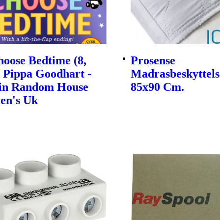
oose Bedtime (8,
Prosense
| Pippa Goodhart -
Madrasbeskyttels
in Random House
85x90 Cm.
en's Uk