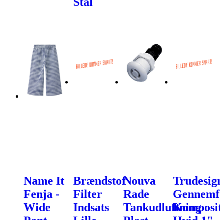
Stål
Name It
Brændstof
Nouva
Trudesig
Fenja -
Filter
Rade
Gennemf
Wide
Indsats
Tankudluftning
Komposi