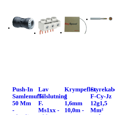
Push-In
Lav
Krympeflex
Styrekab
Samlemuffe
Tilslutning
1
F-Cy-Jz
50 Mm
F.
1,6mm
12g1,5
-
Ms1xx -
10,0m -
Mm²