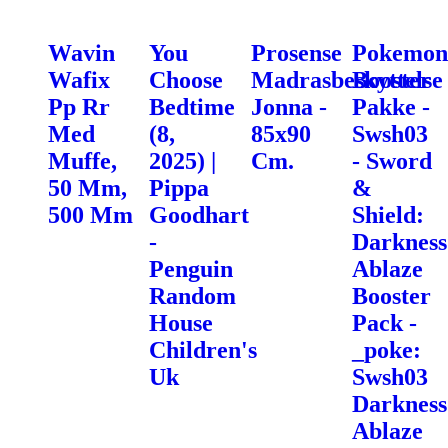
Wavin
You
Prosense
Pokemon
Wafix
Choose
Madrasbeskyttelse
Booster
Pp Rr
Bedtime
Jonna -
Pakke -
Med
(8,
85x90
Swsh03
Muffe,
2025) |
Cm.
- Sword
50 Mm,
Pippa
&
500 Mm
Goodhart
Shield:
-
Darkness
Penguin
Ablaze
Random
Booster
House
Pack -
Children's
_poke:
Uk
Swsh03
Darkness
Ablaze