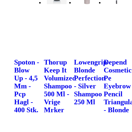
Spoton -
Thorup
Lowengrip
Depend
Blow
Keep It
Blonde
Cosmetic
Up - 4,5
Volumized
Perfection
Pe
Mm -
Shampoo
- Silver
Eyebrow
Pcp
500 Ml -
Shampoo
Pencil
Hagl -
Vrige
250 Ml
Triangul
400 Stk.
Mrker
- Blonde