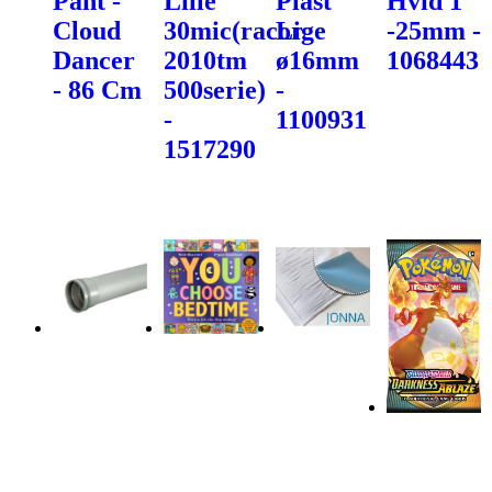
Pant -
Lille
Plast
Hvid 1"
Cloud
30mic(racor
Lige
-25mm -
Dancer
2010tm
ø16mm
1068443
- 86 Cm
500serie)
-
-
1100931
1517290