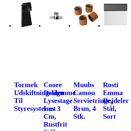
Tormek
Cooee
Muubs
Rosti
Udskiftningsklemme
Design
Camou
Emma
Til
Lysestage
Servietringe,
Dejdeler
Styresystemet
Lav 3
Brun, 4
Stål,
Cm,
Stk.
Sort
Rustfrit