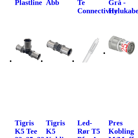
Plastline
Abb
Te
Grå -
Connectivity
Helukabe
Tigris
Tigris
Led-
Pres
K5 Tee
K5
Rør T5
Kobling