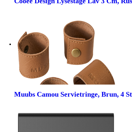
Cooee Design Lysestage Lav 3 Cm, Rust
Muubs Camou Servietringe, Brun, 4 St