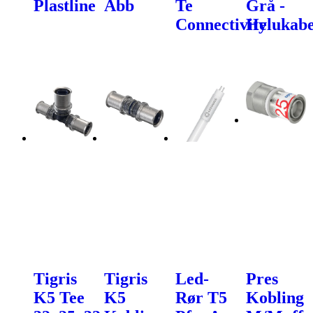
Plastline
Abb
Te
Grå -
Connectivity
Helukabe
Tigris
Tigris
Led-
Pres
K5 Tee
K5
Rør T5
Kobling