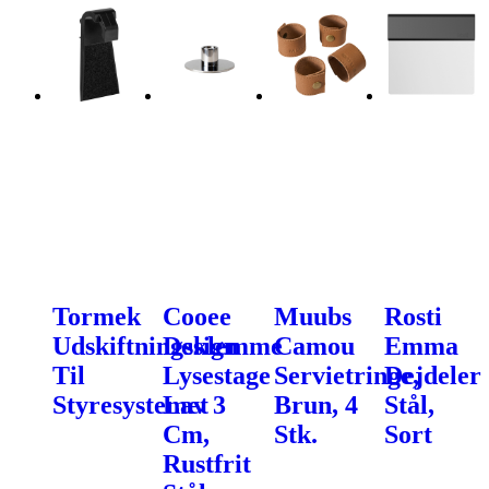
Tormek
Cooee
Muubs
Rosti
Udskiftningsklemme
Design
Camou
Emma
Til
Lysestage
Servietringe,
Dejdeler
Styresystemet
Lav 3
Brun, 4
Stål,
Cm,
Stk.
Sort
Rustfrit