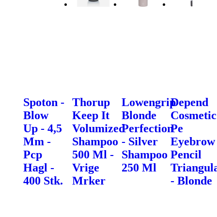
Spoton -
Thorup
Lowengrip
Depend
Blow
Keep It
Blonde
Cosmetic
Up - 4,5
Volumized
Perfection
Pe
Mm -
Shampoo
- Silver
Eyebrow
Pcp
500 Ml -
Shampoo
Pencil
Hagl -
Vrige
250 Ml
Triangul
400 Stk.
Mrker
- Blonde