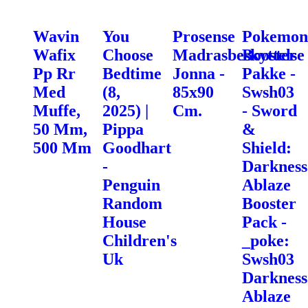
Wavin
You
Prosense
Pokemon
Wafix
Choose
Madrasbeskyttelse
Booster
Pp Rr
Bedtime
Jonna -
Pakke -
Med
(8,
85x90
Swsh03
Muffe,
2025) |
Cm.
- Sword
50 Mm,
Pippa
&
500 Mm
Goodhart
Shield:
-
Darkness
Penguin
Ablaze
Random
Booster
House
Pack -
Children's
_poke:
Uk
Swsh03
Darkness
Ablaze