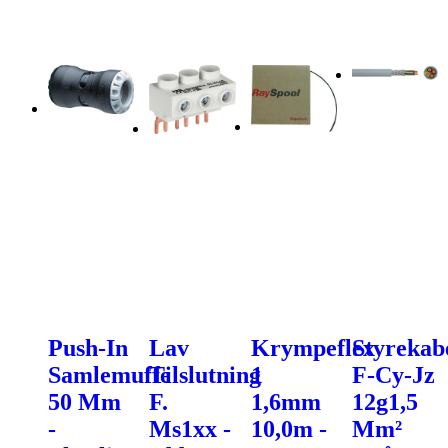
Push-In
Lav
Krympeflex
Styrekab
Samlemuffe
Tilslutning
1
F-Cy-Jz
50 Mm
F.
1,6mm
12g1,5
-
Ms1xx -
10,0m -
Mm²