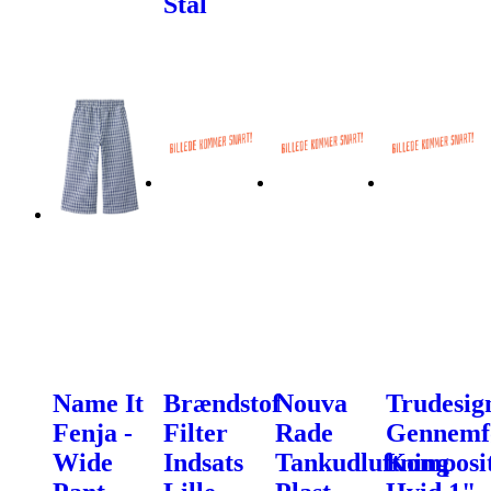
Stål
Name It
Brændstof
Nouva
Trudesig
Fenja -
Filter
Rade
Gennemf
Wide
Indsats
Tankudluftning
Komposi