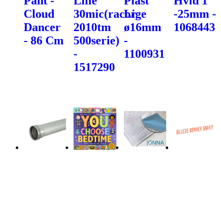
Pant -
Lille
Plast
Hvid 1"
Cloud
30mic(racor
Lige
-25mm -
Dancer
2010tm
ø16mm
1068443
- 86 Cm
500serie)
-
-
1100931
1517290