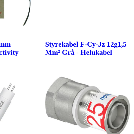
6mm
Styrekabel F-Cy-Jz 12g1,5
tivity
Mm² Grå - Helukabel