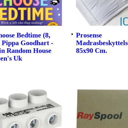
oose Bedtime (8,
Prosense
| Pippa Goodhart -
Madrasbeskyttels
in Random House
85x90 Cm.
en's Uk