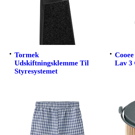
Tormek
Cooee 
Udskiftningsklemme Til
Lav 3 
Styresystemet