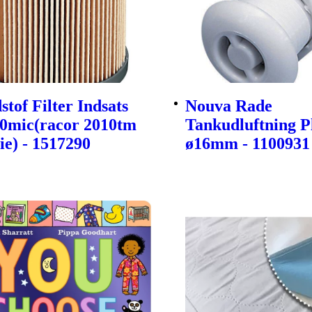
tof Filter Indsats
Nouva Rade
30mic(racor 2010tm
Tankudluftning P
ie) - 1517290
ø16mm - 1100931