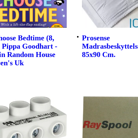
oose Bedtime (8,
Prosense
| Pippa Goodhart -
Madrasbeskyttels
in Random House
85x90 Cm.
en's Uk