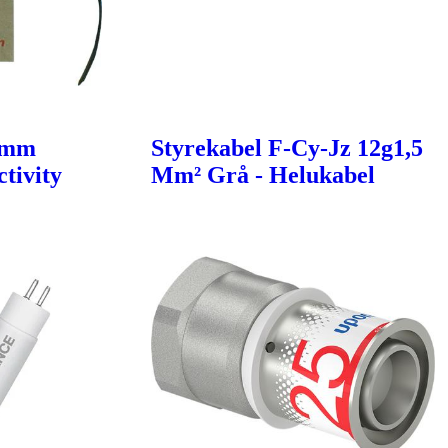
6mm
Styrekabel F-Cy-Jz 12g1,5
tivity
Mm² Grå - Helukabel