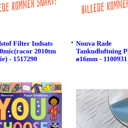
tof Filter Indsats
Nouva Rade
30mic(racor 2010tm
Tankudluftning P
ie) - 1517290
ø16mm - 1100931