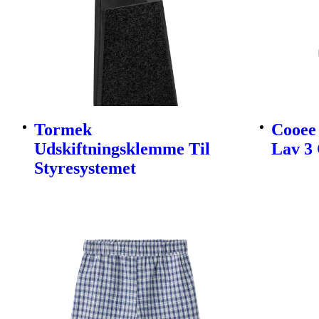
Tormek
Cooee 
Udskiftningsklemme Til
Lav 3 
Styresystemet