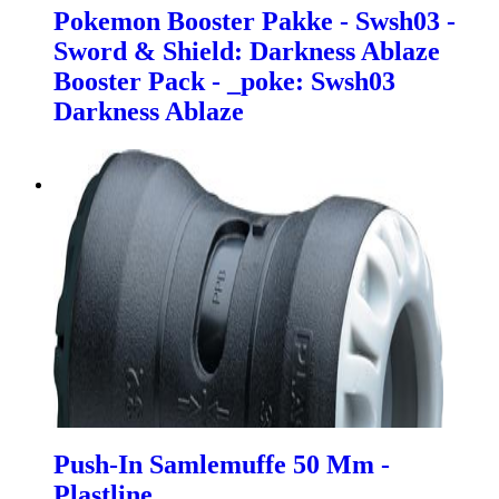
Pokemon Booster Pakke - Swsh03 -
Sword & Shield: Darkness Ablaze
Booster Pack - _poke: Swsh03
Darkness Ablaze
Push-In Samlemuffe 50 Mm -
Plastline