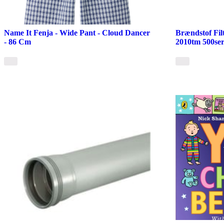
Name It Fenja - Wide Pant - Cloud Dancer
Brændstof Filt
- 86 Cm
2010tm 500ser