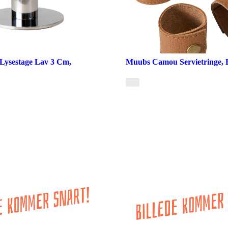
Lysestage Lav 3 Cm,
Muubs Camou Servietringe, B