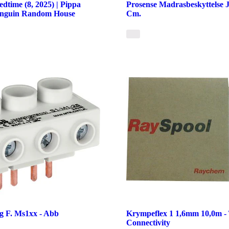
dtime (8, 2025) | Pippa
Prosense Madrasbeskyttelse 
enguin Random House
Cm.
ng F. Ms1xx - Abb
Krympeflex 1 1,6mm 10,0m -
Connectivity