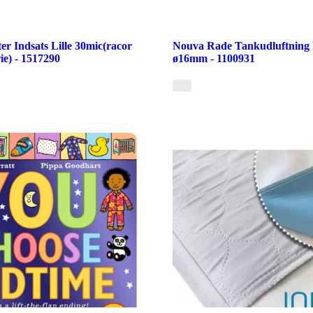
er Indsats Lille 30mic(racor
Nouva Rade Tankudluftning P
ie) - 1517290
ø16mm - 1100931