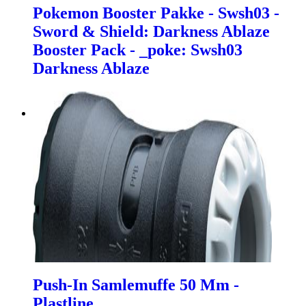
Pokemon Booster Pakke - Swsh03 -
Sword & Shield: Darkness Ablaze
Booster Pack - _poke: Swsh03
Darkness Ablaze
Push-In Samlemuffe 50 Mm -
Plastline