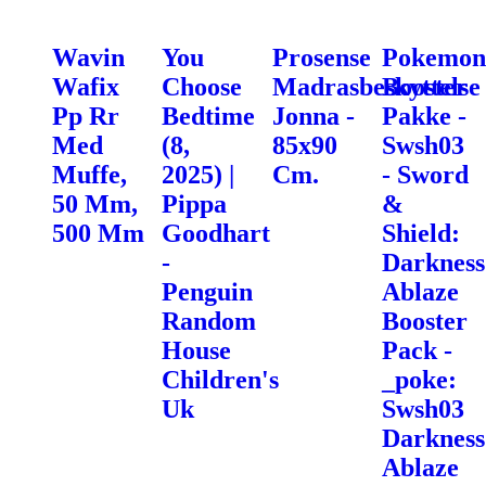
Wavin
You
Prosense
Pokemon
Wafix
Choose
Madrasbeskyttelse
Booster
Pp Rr
Bedtime
Jonna -
Pakke -
Med
(8,
85x90
Swsh03
Muffe,
2025) |
Cm.
- Sword
50 Mm,
Pippa
&
500 Mm
Goodhart
Shield:
-
Darkness
Penguin
Ablaze
Random
Booster
House
Pack -
Children's
_poke:
Uk
Swsh03
Darkness
Ablaze