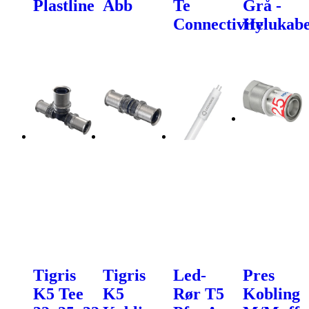
Plastline
Abb
Te
Grå -
Connectivity
Helukabe
Tigris
Tigris
Led-
Pres
K5 Tee
K5
Rør T5
Kobling