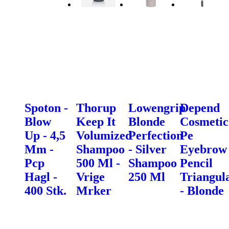
Spoton -
Thorup
Lowengrip
Depend
Blow
Keep It
Blonde
Cosmetic
Up - 4,5
Volumized
Perfection
Pe
Mm -
Shampoo
- Silver
Eyebrow
Pcp
500 Ml -
Shampoo
Pencil
Hagl -
Vrige
250 Ml
Triangul
400 Stk.
Mrker
- Blonde