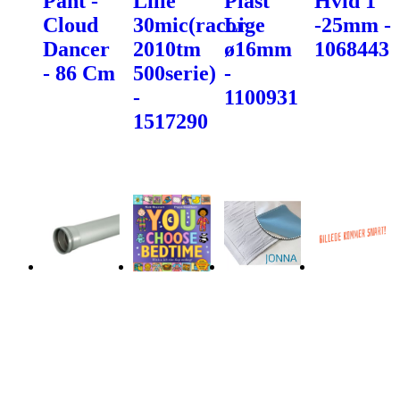
Pant -
Lille
Plast
Hvid 1"
Cloud
30mic(racor
Lige
-25mm -
Dancer
2010tm
ø16mm
1068443
- 86 Cm
500serie)
-
-
1100931
1517290