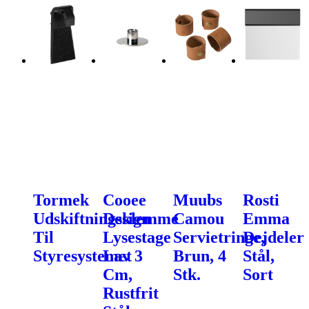
Tormek
Cooee
Muubs
Rosti
Udskiftningsklemme
Design
Camou
Emma
Til
Lysestage
Servietringe,
Dejdeler
Styresystemet
Lav 3
Brun, 4
Stål,
Cm,
Stk.
Sort
Rustfrit