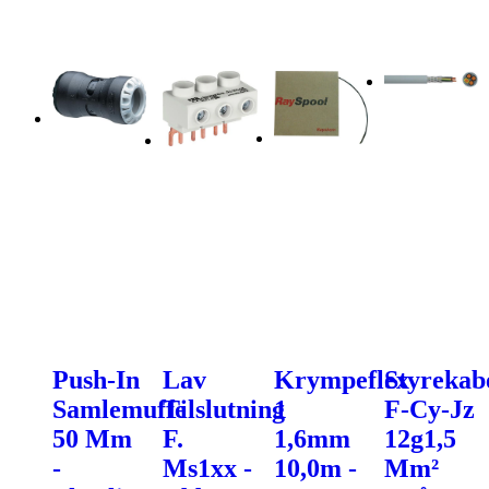
Push-In
Lav
Krympeflex
Styrekab
Samlemuffe
Tilslutning
1
F-Cy-Jz
50 Mm
F.
1,6mm
12g1,5
-
Ms1xx -
10,0m -
Mm²