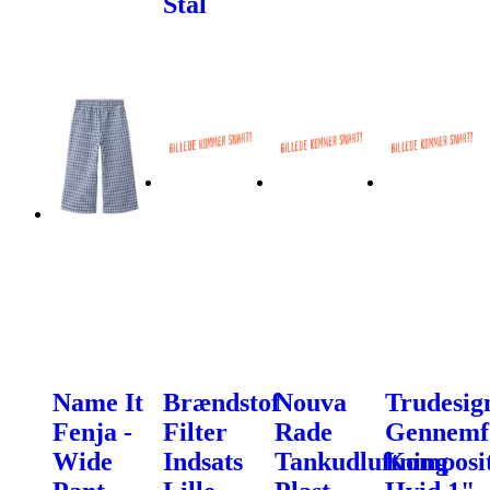
Stål
Name It
Brændstof
Nouva
Trudesig
Fenja -
Filter
Rade
Gennemf
Wide
Indsats
Tankudluftning
Komposi