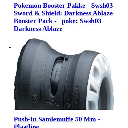
Pokemon Booster Pakke - Swsh03 -
Sword & Shield: Darkness Ablaze
Booster Pack - _poke: Swsh03
Darkness Ablaze
Push-In Samlemuffe 50 Mm -
Plastline