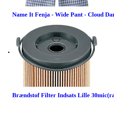
Name It Fenja - Wide Pant - Cloud Da
Brændstof Filter Indsats Lille 30mic(r