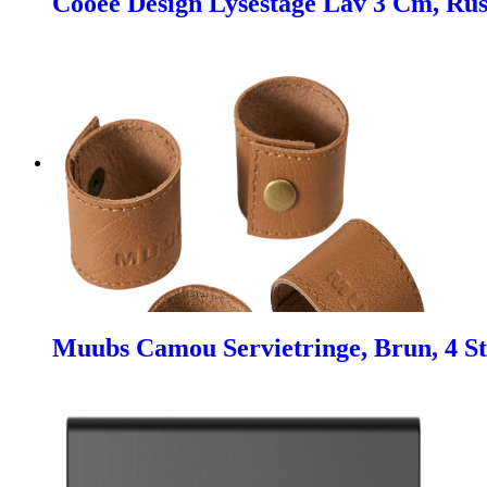
Cooee Design Lysestage Lav 3 Cm, Rust
Muubs Camou Servietringe, Brun, 4 St