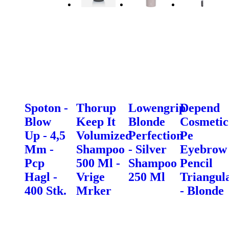
Spoton -
Thorup
Lowengrip
Depend
Blow
Keep It
Blonde
Cosmetic
Up - 4,5
Volumized
Perfection
Pe
Mm -
Shampoo
- Silver
Eyebrow
Pcp
500 Ml -
Shampoo
Pencil
Hagl -
Vrige
250 Ml
Triangul
400 Stk.
Mrker
- Blonde