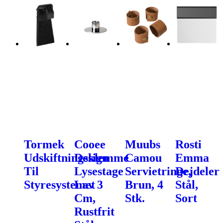
Tormek
Cooee
Muubs
Rosti
Udskiftningsklemme
Design
Camou
Emma
Til
Lysestage
Servietringe,
Dejdeler
Styresystemet
Lav 3
Brun, 4
Stål,
Cm,
Stk.
Sort
Rustfrit