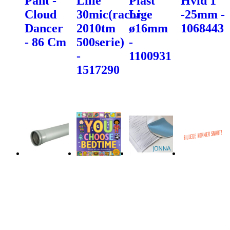
Pant -
Lille
Plast
Hvid 1"
Cloud
30mic(racor
Lige
-25mm -
Dancer
2010tm
ø16mm
1068443
- 86 Cm
500serie)
-
-
1100931
1517290