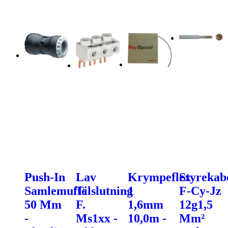
Push-In
Lav
Krympeflex
Styrekab
Samlemuffe
Tilslutning
1
F-Cy-Jz
50 Mm
F.
1,6mm
12g1,5
-
Ms1xx -
10,0m -
Mm²