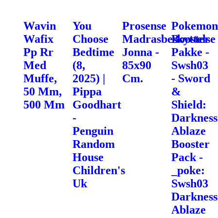
Wavin
You
Prosense
Pokemon
Wafix
Choose
Madrasbeskyttelse
Booster
Pp Rr
Bedtime
Jonna -
Pakke -
Med
(8,
85x90
Swsh03
Muffe,
2025) |
Cm.
- Sword
50 Mm,
Pippa
&
500 Mm
Goodhart
Shield:
-
Darkness
Penguin
Ablaze
Random
Booster
House
Pack -
Children's
_poke:
Uk
Swsh03
Darkness
Ablaze