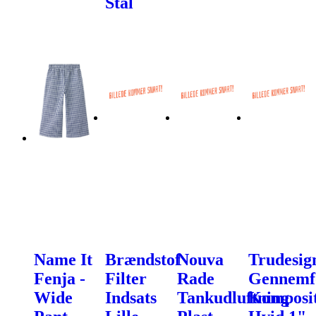
Stål
Name It
Brændstof
Nouva
Trudesig
Fenja -
Filter
Rade
Gennemf
Wide
Indsats
Tankudluftning
Komposi