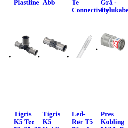
Plastline
Abb
Te
Grå -
Connectivity
Helukabe
Tigris
Tigris
Led-
Pres
K5 Tee
K5
Rør T5
Kobling