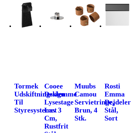
Tormek
Cooee
Muubs
Rosti
Udskiftningsklemme
Design
Camou
Emma
Til
Lysestage
Servietringe,
Dejdeler
Styresystemet
Lav 3
Brun, 4
Stål,
Cm,
Stk.
Sort
Rustfrit