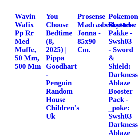
Wavin
You
Prosense
Pokemon
Wafix
Choose
Madrasbeskyttelse
Booster
Pp Rr
Bedtime
Jonna -
Pakke -
Med
(8,
85x90
Swsh03
Muffe,
2025) |
Cm.
- Sword
50 Mm,
Pippa
&
500 Mm
Goodhart
Shield:
-
Darkness
Penguin
Ablaze
Random
Booster
House
Pack -
Children's
_poke:
Uk
Swsh03
Darkness
Ablaze