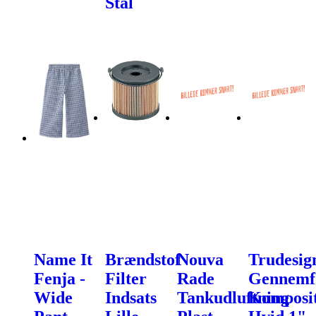
Stål
Name It
Brændstof
Nouva
Trudesig
Fenja -
Filter
Rade
Gennemf
Wide
Indsats
Tankudluftning
Komposi