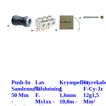
Push-In
Lav
Krympeflex
Styrekab
Samlemuffe
Tilslutning
1
F-Cy-Jz
50 Mm
F.
1,6mm
12g1,5
-
Ms1xx -
10,0m -
Mm²