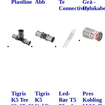
Plastline
Abb
Te
Grå -
Connectivity
Helukabe
Tigris
Tigris
Led-
Pres
K5 Tee
K5
Rør T5
Kobling