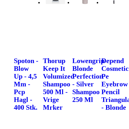
Spoton -
Thorup
Lowengrip
Depend
Blow
Keep It
Blonde
Cosmetic
Up - 4,5
Volumized
Perfection
Pe
Mm -
Shampoo
- Silver
Eyebrow
Pcp
500 Ml -
Shampoo
Pencil
Hagl -
Vrige
250 Ml
Triangul
400 Stk.
Mrker
- Blonde