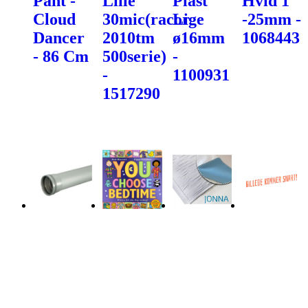
Pant -
Lille
Plast
Hvid 1"
Cloud
30mic(racor
Lige
-25mm -
Dancer
2010tm
ø16mm
1068443
- 86 Cm
500serie)
-
-
1100931
1517290