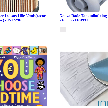
er Indsats Lille 30mic(racor
Nouva Rade Tankudluftning P
ie) - 1517290
ø16mm - 1100931