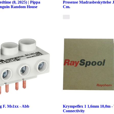
dtime (8, 2025) | Pippa
Prosense Madrasbeskyttelse 
enguin Random House
Cm.
ng F. Ms1xx - Abb
Krympeflex 1 1,6mm 10,0m -
Connectivity