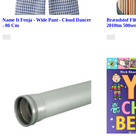
Name It Fenja - Wide Pant - Cloud Dancer
Brændstof Filt
- 86 Cm
2010tm 500ser