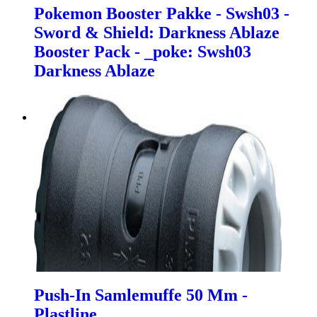
Pokemon Booster Pakke - Swsh03 -
Sword & Shield: Darkness Ablaze
Booster Pack - _poke: Swsh03
Darkness Ablaze
Push-In Samlemuffe 50 Mm -
Plastline