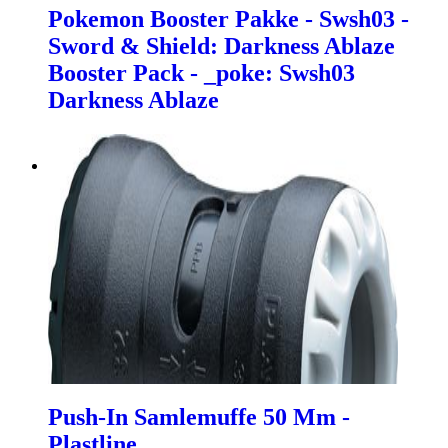
Pokemon Booster Pakke - Swsh03 -
Sword & Shield: Darkness Ablaze
Booster Pack - _poke: Swsh03
Darkness Ablaze
Push-In Samlemuffe 50 Mm -
Plastline