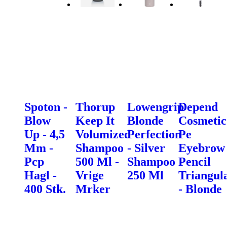
Spoton -
Thorup
Lowengrip
Depend
Blow
Keep It
Blonde
Cosmetic
Up - 4,5
Volumized
Perfection
Pe
Mm -
Shampoo
- Silver
Eyebrow
Pcp
500 Ml -
Shampoo
Pencil
Hagl -
Vrige
250 Ml
Triangul
400 Stk.
Mrker
- Blonde