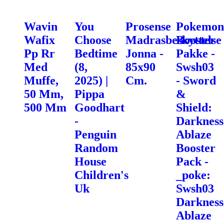
Wavin
You
Prosense
Pokemon
Wafix
Choose
Madrasbeskyttelse
Booster
Pp Rr
Bedtime
Jonna -
Pakke -
Med
(8,
85x90
Swsh03
Muffe,
2025) |
Cm.
- Sword
50 Mm,
Pippa
&
500 Mm
Goodhart
Shield:
-
Darkness
Penguin
Ablaze
Random
Booster
House
Pack -
Children's
_poke:
Uk
Swsh03
Darkness
Ablaze