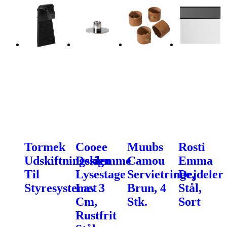
Tormek
Cooee
Muubs
Rosti
Udskiftningsklemme
Design
Camou
Emma
Til
Lysestage
Servietringe,
Dejdeler
Styresystemet
Lav 3
Brun, 4
Stål,
Cm,
Stk.
Sort
Rustfrit