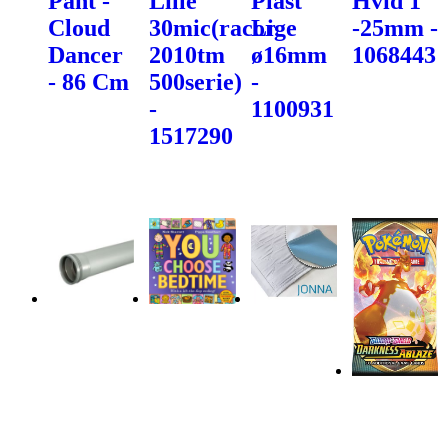
Pant -
Lille
Plast
Hvid 1"
Cloud
30mic(racor
Lige
-25mm -
Dancer
2010tm
ø16mm
1068443
- 86 Cm
500serie)
-
-
1100931
1517290