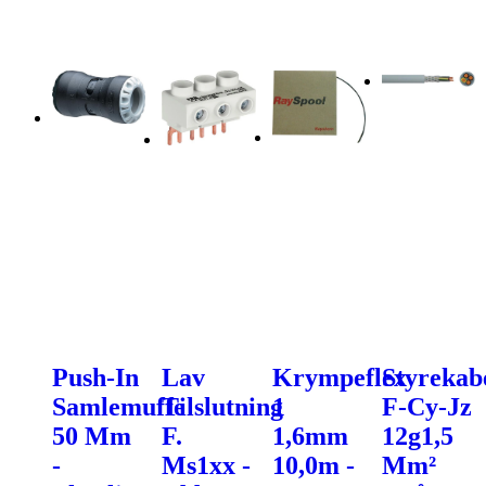
Push-In
Lav
Krympeflex
Styrekab
Samlemuffe
Tilslutning
1
F-Cy-Jz
50 Mm
F.
1,6mm
12g1,5
-
Ms1xx -
10,0m -
Mm²