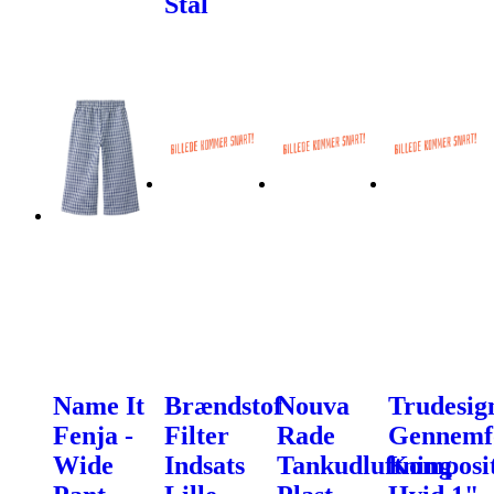
Stål
Name It
Brændstof
Nouva
Trudesig
Fenja -
Filter
Rade
Gennemf
Wide
Indsats
Tankudluftning
Komposi