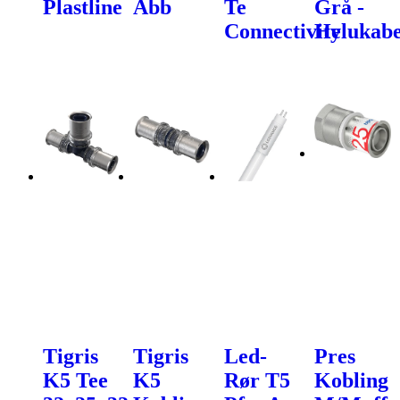
Plastline
Abb
Te
Grå -
Connectivity
Helukabe
Tigris
Tigris
Led-
Pres
K5 Tee
K5
Rør T5
Kobling