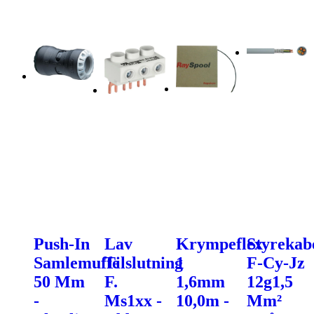
Push-In
Lav
Krympeflex
Styrekab
Samlemuffe
Tilslutning
1
F-Cy-Jz
50 Mm
F.
1,6mm
12g1,5
-
Ms1xx -
10,0m -
Mm²