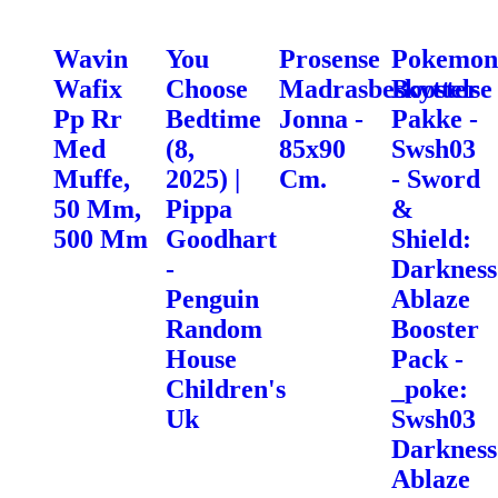
Wavin
You
Prosense
Pokemon
Wafix
Choose
Madrasbeskyttelse
Booster
Pp Rr
Bedtime
Jonna -
Pakke -
Med
(8,
85x90
Swsh03
Muffe,
2025) |
Cm.
- Sword
50 Mm,
Pippa
&
500 Mm
Goodhart
Shield:
-
Darkness
Penguin
Ablaze
Random
Booster
House
Pack -
Children's
_poke:
Uk
Swsh03
Darkness
Ablaze