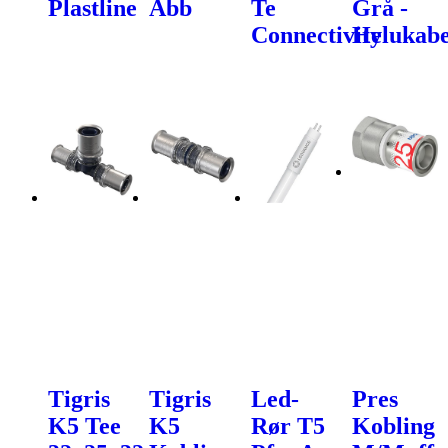
Plastline
Abb
Te
Grå -
Connectivity
Helukabe
Tigris
Tigris
Led-
Pres
K5 Tee
K5
Rør T5
Kobling