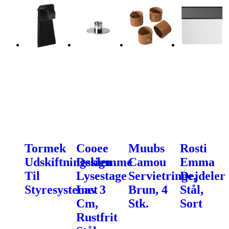
Tormek
Cooee
Muubs
Rosti
Udskiftningsklemme
Design
Camou
Emma
Til
Lysestage
Servietringe,
Dejdeler
Styresystemet
Lav 3
Brun, 4
Stål,
Cm,
Stk.
Sort
Rustfrit