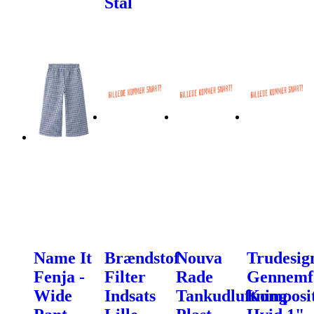
Stål
Name It
Brændstof
Nouva
Trudesig
Fenja -
Filter
Rade
Gennemf
Wide
Indsats
Tankudluftning
Komposi