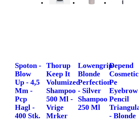
Spoton -
Thorup
Lowengrip
Depend
Blow
Keep It
Blonde
Cosmetic
Up - 4,5
Volumized
Perfection
Pe
Mm -
Shampoo
- Silver
Eyebrow
Pcp
500 Ml -
Shampoo
Pencil
Hagl -
Vrige
250 Ml
Triangul
400 Stk.
Mrker
- Blonde