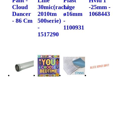
Pant -
Lille
Plast
Hvid 1"
Cloud
30mic(racor
Lige
-25mm -
Dancer
2010tm
ø16mm
1068443
- 86 Cm
500serie)
-
-
1100931
1517290