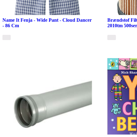
Name It Fenja - Wide Pant - Cloud Dancer
Brændstof Filt
- 86 Cm
2010tm 500ser