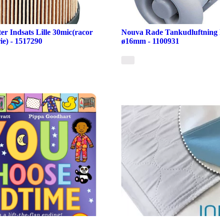
er Indsats Lille 30mic(racor
Nouva Rade Tankudluftning P
ie) - 1517290
ø16mm - 1100931