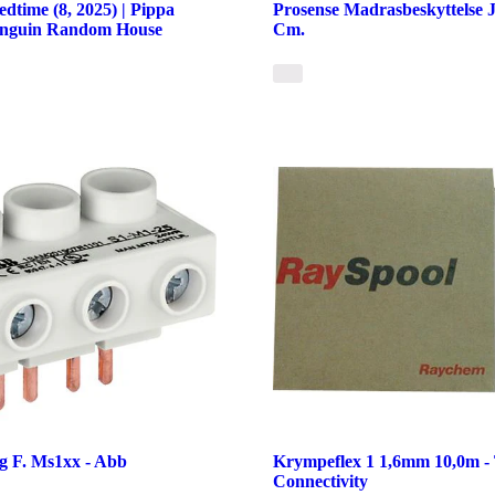
dtime (8, 2025) | Pippa
Prosense Madrasbeskyttelse 
enguin Random House
Cm.
ng F. Ms1xx - Abb
Krympeflex 1 1,6mm 10,0m -
Connectivity