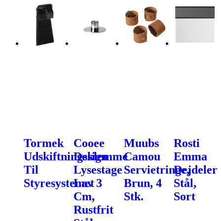
Tormek
Cooee
Muubs
Rosti
Udskiftningsklemme
Design
Camou
Emma
Til
Lysestage
Servietringe,
Dejdeler
Styresystemet
Lav 3
Brun, 4
Stål,
Cm,
Stk.
Sort
Rustfrit