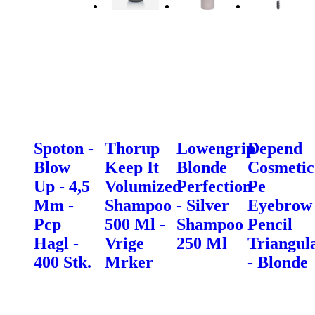
Spoton -
Thorup
Lowengrip
Depend
Blow
Keep It
Blonde
Cosmetic
Up - 4,5
Volumized
Perfection
Pe
Mm -
Shampoo
- Silver
Eyebrow
Pcp
500 Ml -
Shampoo
Pencil
Hagl -
Vrige
250 Ml
Triangul
400 Stk.
Mrker
- Blonde