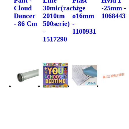
Pant -
Lille
Plast
Hvid 1"
Cloud
30mic(racor
Lige
-25mm -
Dancer
2010tm
ø16mm
1068443
- 86 Cm
500serie)
-
-
1100931
1517290