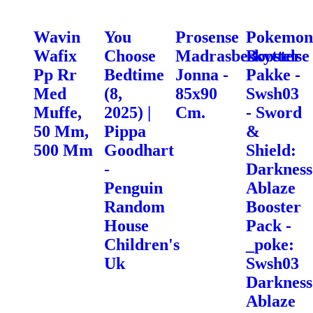
Wavin
You
Prosense
Pokemon
Wafix
Choose
Madrasbeskyttelse
Booster
Pp Rr
Bedtime
Jonna -
Pakke -
Med
(8,
85x90
Swsh03
Muffe,
2025) |
Cm.
- Sword
50 Mm,
Pippa
&
500 Mm
Goodhart
Shield:
-
Darkness
Penguin
Ablaze
Random
Booster
House
Pack -
Children's
_poke:
Uk
Swsh03
Darkness
Ablaze