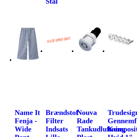
Stål
Name It
Brændstof
Nouva
Trudesig
Fenja -
Filter
Rade
Gennemf
Wide
Indsats
Tankudluftning
Komposi