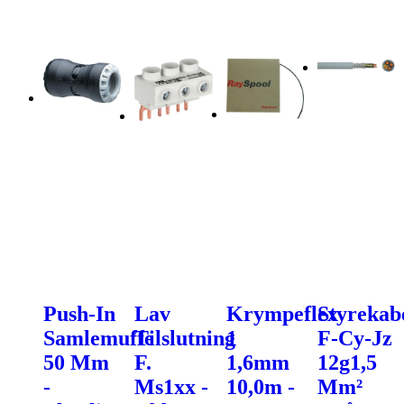
Push-In
Lav
Krympeflex
Styrekab
Samlemuffe
Tilslutning
1
F-Cy-Jz
50 Mm
F.
1,6mm
12g1,5
-
Ms1xx -
10,0m -
Mm²