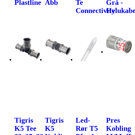
Plastline
Abb
Te
Grå -
Connectivity
Helukabe
Tigris
Tigris
Led-
Pres
K5 Tee
K5
Rør T5
Kobling