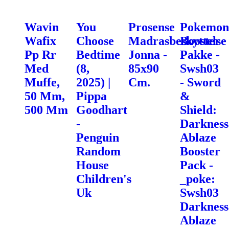
Wavin
You
Prosense
Pokemon
Wafix
Choose
Madrasbeskyttelse
Booster
Pp Rr
Bedtime
Jonna -
Pakke -
Med
(8,
85x90
Swsh03
Muffe,
2025) |
Cm.
- Sword
50 Mm,
Pippa
&
500 Mm
Goodhart
Shield:
-
Darkness
Penguin
Ablaze
Random
Booster
House
Pack -
Children's
_poke:
Uk
Swsh03
Darkness
Ablaze