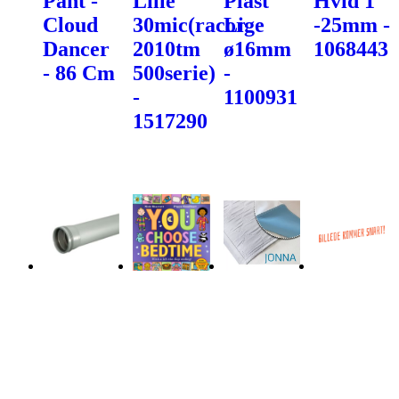
Pant -
Lille
Plast
Hvid 1"
Cloud
30mic(racor
Lige
-25mm -
Dancer
2010tm
ø16mm
1068443
- 86 Cm
500serie)
-
-
1100931
1517290