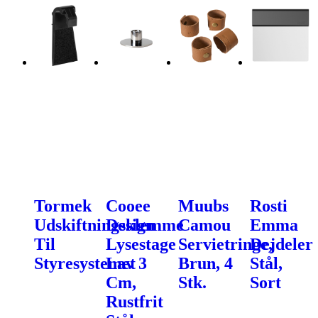
Tormek
Cooee
Muubs
Rosti
Udskiftningsklemme
Design
Camou
Emma
Til
Lysestage
Servietringe,
Dejdeler
Styresystemet
Lav 3
Brun, 4
Stål,
Cm,
Stk.
Sort
Rustfrit