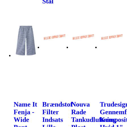
Stål
Name It
Brændstof
Nouva
Trudesig
Fenja -
Filter
Rade
Gennemf
Wide
Indsats
Tankudluftning
Komposi