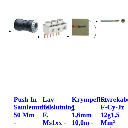
Push-In
Lav
Krympeflex
Styrekab
Samlemuffe
Tilslutning
1
F-Cy-Jz
50 Mm
F.
1,6mm
12g1,5
-
Ms1xx -
10,0m -
Mm²