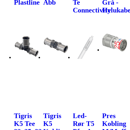
Plastline
Abb
Te
Grå -
Connectivity
Helukabe
Tigris
Tigris
Led-
Pres
K5 Tee
K5
Rør T5
Kobling