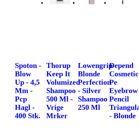
Spoton -
Thorup
Lowengrip
Depend
Blow
Keep It
Blonde
Cosmetic
Up - 4,5
Volumized
Perfection
Pe
Mm -
Shampoo
- Silver
Eyebrow
Pcp
500 Ml -
Shampoo
Pencil
Hagl -
Vrige
250 Ml
Triangul
400 Stk.
Mrker
- Blonde