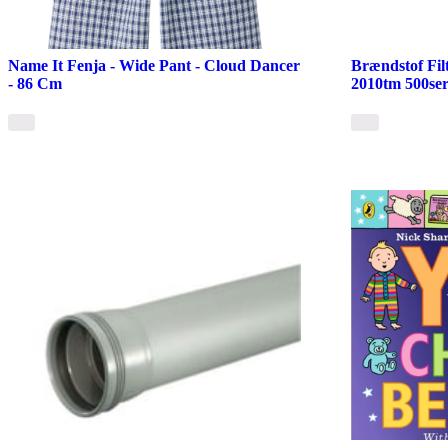
Name It Fenja - Wide Pant - Cloud Dancer
Brændstof Filt
- 86 Cm
2010tm 500ser