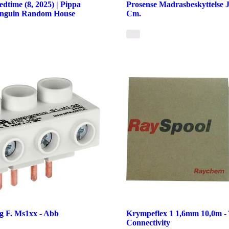
dtime (8, 2025) | Pippa
Prosense Madrasbeskyttelse 
enguin Random House
Cm.
ng F. Ms1xx - Abb
Krympeflex 1 1,6mm 10,0m -
Connectivity