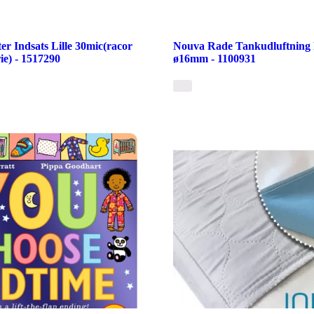
er Indsats Lille 30mic(racor
Nouva Rade Tankudluftning P
ie) - 1517290
ø16mm - 1100931