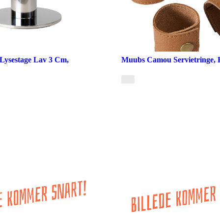
Lysestage Lav 3 Cm,
Muubs Camou Servietringe, B