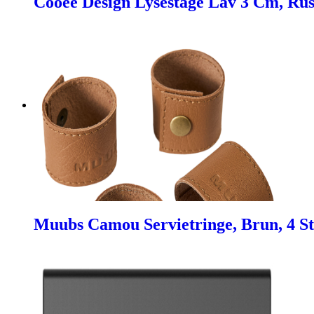
Cooee Design Lysestage Lav 3 Cm, Rust
Muubs Camou Servietringe, Brun, 4 St