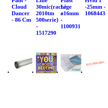
Pant -
Lille
Plast
Hvid 1"
Cloud
30mic(racor
Lige
-25mm -
Dancer
2010tm
ø16mm
1068443
- 86 Cm
500serie)
-
-
1100931
1517290