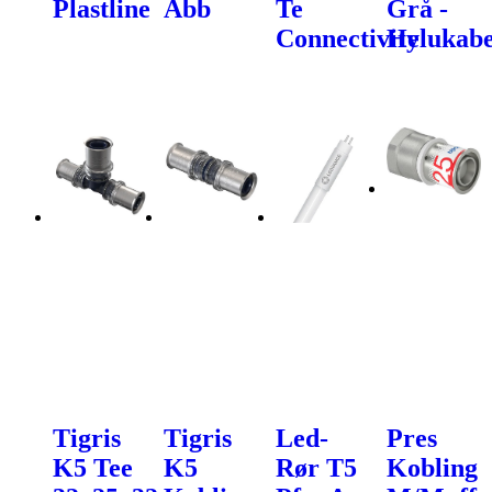
Plastline
Abb
Te
Grå -
Connectivity
Helukabe
Tigris
Tigris
Led-
Pres
K5 Tee
K5
Rør T5
Kobling