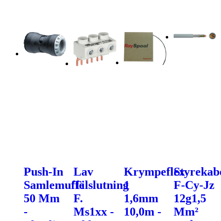
Push-In
Lav
Krympeflex
Styrekab
Samlemuffe
Tilslutning
1
F-Cy-Jz
50 Mm
F.
1,6mm
12g1,5
-
Ms1xx -
10,0m -
Mm²