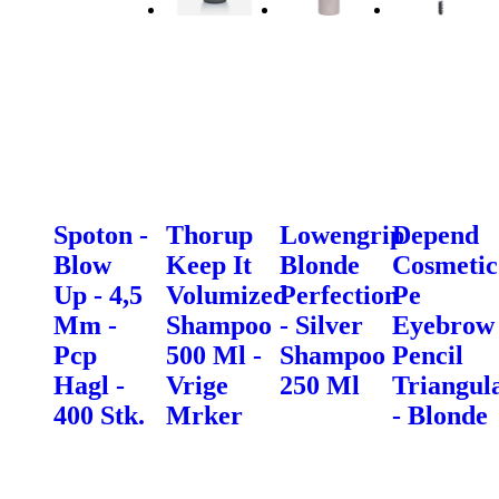
Spoton -
Thorup
Lowengrip
Depend
Blow
Keep It
Blonde
Cosmetic
Up - 4,5
Volumized
Perfection
Pe
Mm -
Shampoo
- Silver
Eyebrow
Pcp
500 Ml -
Shampoo
Pencil
Hagl -
Vrige
250 Ml
Triangul
400 Stk.
Mrker
- Blonde