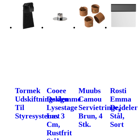
Tormek
Cooee
Muubs
Rosti
Udskiftningsklemme
Design
Camou
Emma
Til
Lysestage
Servietringe,
Dejdeler
Styresystemet
Lav 3
Brun, 4
Stål,
Cm,
Stk.
Sort
Rustfrit