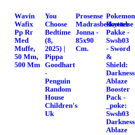
Wavin
You
Prosense
Pokemon
Wafix
Choose
Madrasbeskyttelse
Booster
Pp Rr
Bedtime
Jonna -
Pakke -
Med
(8,
85x90
Swsh03
Muffe,
2025) |
Cm.
- Sword
50 Mm,
Pippa
&
500 Mm
Goodhart
Shield:
-
Darkness
Penguin
Ablaze
Random
Booster
House
Pack -
Children's
_poke:
Uk
Swsh03
Darkness
Ablaze