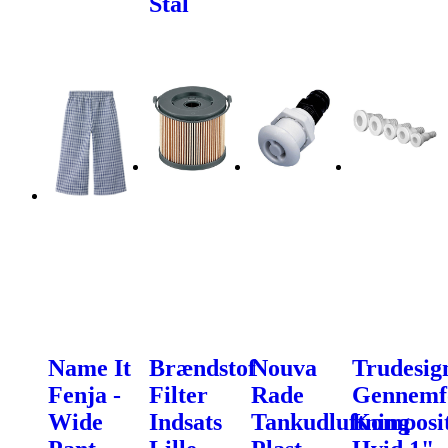
Stål
Name It
Brændstof
Nouva
Trudesig
Fenja -
Filter
Rade
Gennemf
Wide
Indsats
Tankudluftning
Komposi