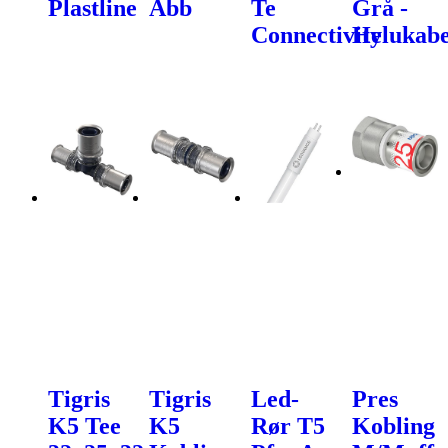
Plastline
Abb
Te
Grå -
Connectivity
Helukabe
Tigris
Tigris
Led-
Pres
K5 Tee
K5
Rør T5
Kobling