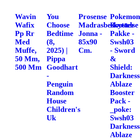
Wavin
You
Prosense
Pokemon
Wafix
Choose
Madrasbeskyttelse
Booster
Pp Rr
Bedtime
Jonna -
Pakke -
Med
(8,
85x90
Swsh03
Muffe,
2025) |
Cm.
- Sword
50 Mm,
Pippa
&
500 Mm
Goodhart
Shield:
-
Darkness
Penguin
Ablaze
Random
Booster
House
Pack -
Children's
_poke:
Uk
Swsh03
Darkness
Ablaze