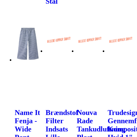
Stål
Name It
Brændstof
Nouva
Trudesig
Fenja -
Filter
Rade
Gennemf
Wide
Indsats
Tankudluftning
Komposi