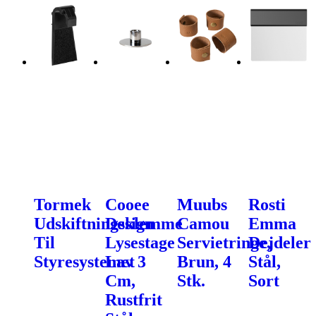
Tormek
Cooee
Muubs
Rosti
Udskiftningsklemme
Design
Camou
Emma
Til
Lysestage
Servietringe,
Dejdeler
Styresystemet
Lav 3
Brun, 4
Stål,
Cm,
Stk.
Sort
Rustfrit