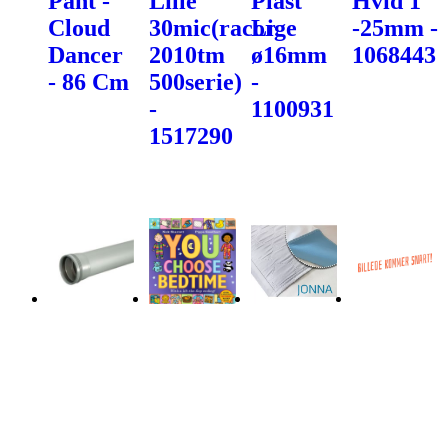
Pant -
Lille
Plast
Hvid 1"
Cloud
30mic(racor
Lige
-25mm -
Dancer
2010tm
ø16mm
1068443
- 86 Cm
500serie)
-
-
1100931
1517290