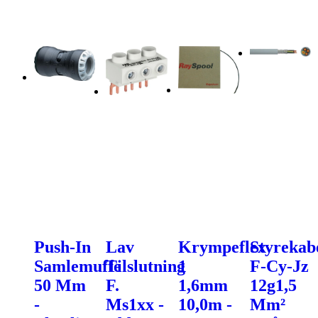
Push-In
Lav
Krympeflex
Styrekab
Samlemuffe
Tilslutning
1
F-Cy-Jz
50 Mm
F.
1,6mm
12g1,5
-
Ms1xx -
10,0m -
Mm²