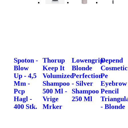
Spoton -
Thorup
Lowengrip
Depend
Blow
Keep It
Blonde
Cosmetic
Up - 4,5
Volumized
Perfection
Pe
Mm -
Shampoo
- Silver
Eyebrow
Pcp
500 Ml -
Shampoo
Pencil
Hagl -
Vrige
250 Ml
Triangul
400 Stk.
Mrker
- Blonde