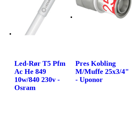
Led-Rør T5 Pfm
Pres Kobling
Ac He 849
M/Muffe 25x3/4"
10w/840 230v -
- Uponor
Osram