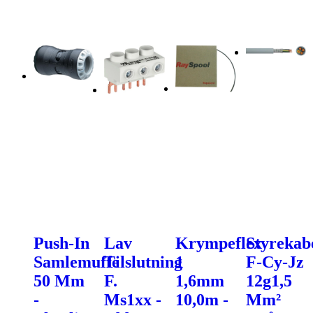
Push-In
Lav
Krympeflex
Styrekab
Samlemuffe
Tilslutning
1
F-Cy-Jz
50 Mm
F.
1,6mm
12g1,5
-
Ms1xx -
10,0m -
Mm²