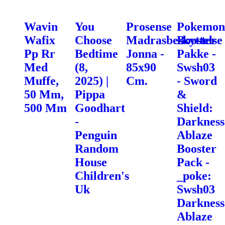
Wavin
You
Prosense
Pokemon
Wafix
Choose
Madrasbeskyttelse
Booster
Pp Rr
Bedtime
Jonna -
Pakke -
Med
(8,
85x90
Swsh03
Muffe,
2025) |
Cm.
- Sword
50 Mm,
Pippa
&
500 Mm
Goodhart
Shield:
-
Darkness
Penguin
Ablaze
Random
Booster
House
Pack -
Children's
_poke:
Uk
Swsh03
Darkness
Ablaze