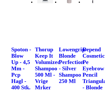
Spoton -
Thorup
Lowengrip
Depend
Blow
Keep It
Blonde
Cosmetic
Up - 4,5
Volumized
Perfection
Pe
Mm -
Shampoo
- Silver
Eyebrow
Pcp
500 Ml -
Shampoo
Pencil
Hagl -
Vrige
250 Ml
Triangul
400 Stk.
Mrker
- Blonde