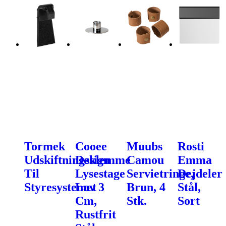
Tormek
Cooee
Muubs
Rosti
Udskiftningsklemme
Design
Camou
Emma
Til
Lysestage
Servietringe,
Dejdeler
Styresystemet
Lav 3
Brun, 4
Stål,
Cm,
Stk.
Sort
Rustfrit