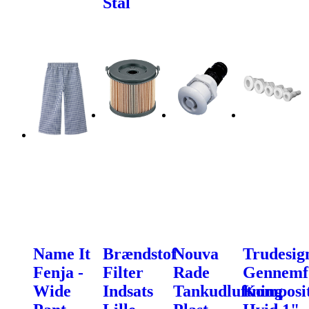
Stål
Name It
Brændstof
Nouva
Trudesig
Fenja -
Filter
Rade
Gennemf
Wide
Indsats
Tankudluftning
Komposi