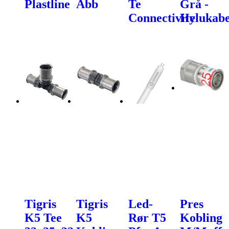
Plastline
Abb
Te
Grå -
Connectivity
Helukabe
Tigris
Tigris
Led-
Pres
K5 Tee
K5
Rør T5
Kobling