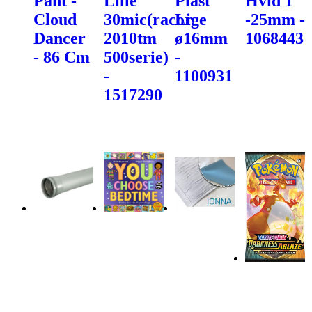
Pant -
Lille
Plast
Hvid 1"
Cloud
30mic(racor
Lige
-25mm -
Dancer
2010tm
ø16mm
1068443
- 86 Cm
500serie)
-
-
1100931
1517290