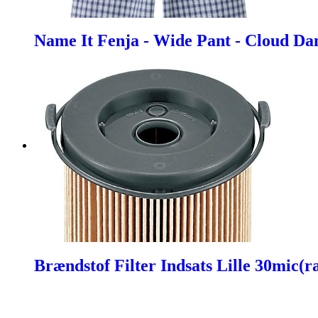
Name It Fenja - Wide Pant - Cloud Da
Brændstof Filter Indsats Lille 30mic(r