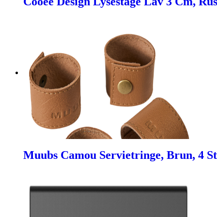
Cooee Design Lysestage Lav 3 Cm, Rust
Muubs Camou Servietringe, Brun, 4 St