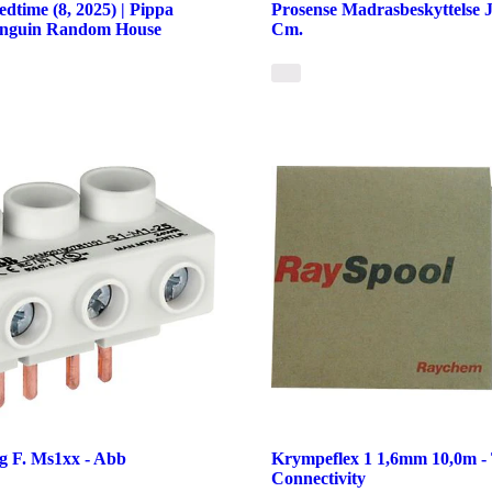
dtime (8, 2025) | Pippa
Prosense Madrasbeskyttelse 
enguin Random House
Cm.
ng F. Ms1xx - Abb
Krympeflex 1 1,6mm 10,0m -
Connectivity