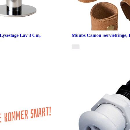
Lysestage Lav 3 Cm,
Muubs Camou Servietringe, B