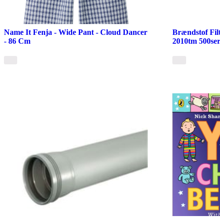
Name It Fenja - Wide Pant - Cloud Dancer
Brændstof Filt
- 86 Cm
2010tm 500ser