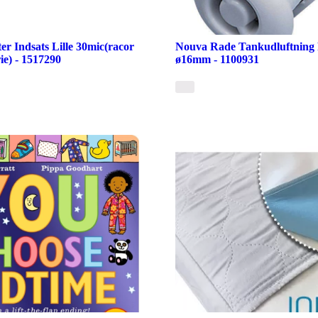
er Indsats Lille 30mic(racor
Nouva Rade Tankudluftning P
ie) - 1517290
ø16mm - 1100931