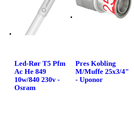
Led-Rør T5 Pfm
Pres Kobling
Ac He 849
M/Muffe 25x3/4"
10w/840 230v -
- Uponor
Osram