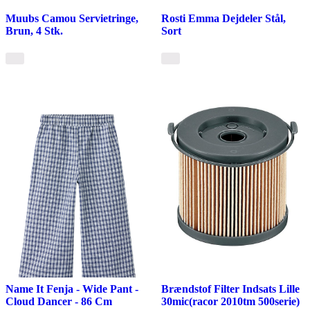
Muubs Camou Servietringe,
Rosti Emma Dejdeler Stål,
Brun, 4 Stk.
Sort
Name It Fenja - Wide Pant -
Brændstof Filter Indsats Lille
Cloud Dancer - 86 Cm
30mic(racor 2010tm 500serie)