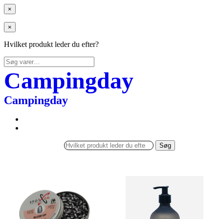
×
×
Hvilket produkt leder du efter?
Søg
efter:
Campingday
Campingday
Søg