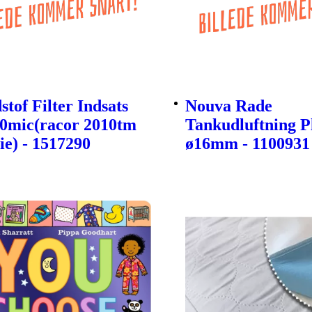
tof Filter Indsats
Nouva Rade
30mic(racor 2010tm
Tankudluftning P
ie) - 1517290
ø16mm - 1100931