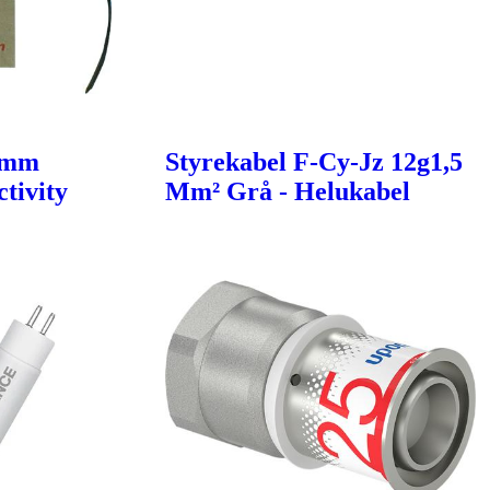
6mm
Styrekabel F-Cy-Jz 12g1,5
tivity
Mm² Grå - Helukabel