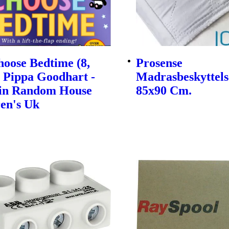
oose Bedtime (8,
Prosense
| Pippa Goodhart -
Madrasbeskyttels
in Random House
85x90 Cm.
en's Uk