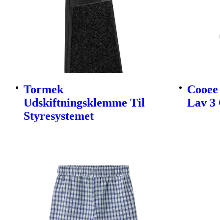
Tormek
Cooee 
Udskiftningsklemme Til
Lav 3 
Styresystemet