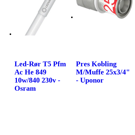
Led-Rør T5 Pfm
Pres Kobling
Ac He 849
M/Muffe 25x3/4"
10w/840 230v -
- Uponor
Osram