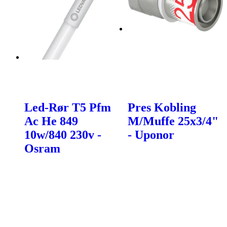
Led-Rør T5 Pfm
Pres Kobling
Ac He 849
M/Muffe 25x3/4"
10w/840 230v -
- Uponor
Osram