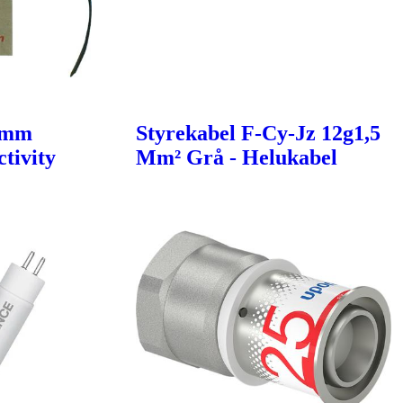
6mm
Styrekabel F-Cy-Jz 12g1,5
tivity
Mm² Grå - Helukabel