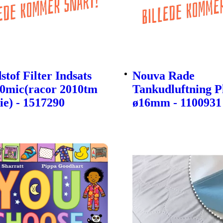
tof Filter Indsats
Nouva Rade
30mic(racor 2010tm
Tankudluftning P
ie) - 1517290
ø16mm - 1100931