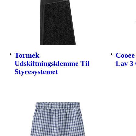
Tormek
Cooee 
Udskiftningsklemme Til
Lav 3 
Styresystemet