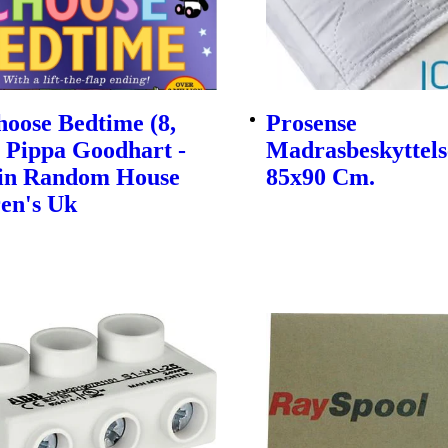
oose Bedtime (8,
Prosense
| Pippa Goodhart -
Madrasbeskyttels
in Random House
85x90 Cm.
en's Uk